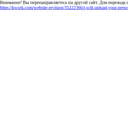
Внимание! Вы перенаправляетесь на другой сайт. Для перехода 
https://kwork.com/website-revision/35222366/i-will-upload-your-per