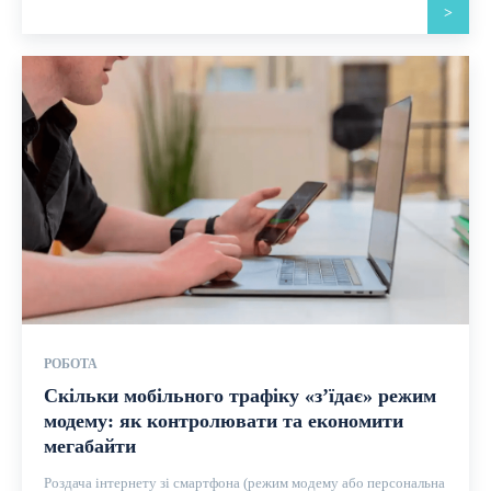
>
РОБОТА
Скільки мобільного трафіку «з’їдає» режим
модему: як контролювати та економити
мегабайти
Роздача інтернету зі смартфона (режим модему або персональна