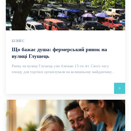
БІЗНЕС
Що бажає душа: фермерський ринок на
вулиці Глушець
Ринку на вулиці Глушець уже близько 15-ти літ. Свого часу
площу для торгівлі організували на колишньому майданчику...
>