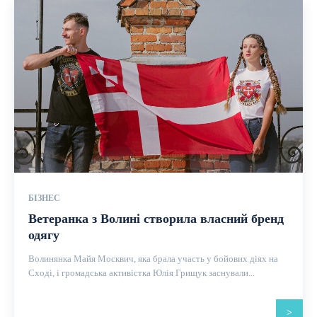
БІЗНЕС
Ветеранка з Волині створила власний бренд
одягу
Волинянка Майя Москвич, яка брала участь у бойових діях на
Сході, і громадська активістка Юлія Грищук заснували...
>