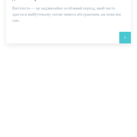
Вагітність — це надзвичайно особливий період, який часто
здається майбутньому татові чимось абстрактним, аж поки він
сам...
>