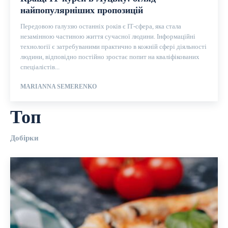
найпопулярніших пропозицій
Передовою галуззю останніх років є ІТ-сфера, яка стала
незамінною частиною життя сучасної людини. Інформаційні
технології є затребуваними практично в кожній сфері діяльності
людини, відповідно постійно зростає попит на кваліфікованих
спеціалістів...
MARIANNA SEMERENKO
Топ
Добірки