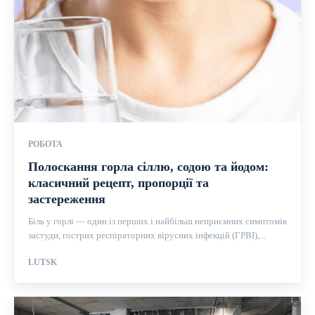
РОБОТА
Полоскання горла сіллю, содою та йодом:
класичний рецепт, пропорції та
застереження
Біль у горлі — один із перших і найбільш неприємних симптомів
застуди, гострих респіраторних вірусних інфекцій (ГРВІ),...
LUTSK