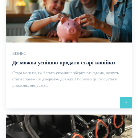
БІЗНЕС
Де можна успішно продати старі копійки
Старі монети, які багато українців зберігають вдома, можуть
стати справжнім джерелом доходу. Особливо це стосується
рідкісних випусків...
>