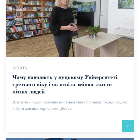
ОСВІТА
Чому навчають у луцькому Університеті
третього віку і як освіта змінює життя
літніх людей
Для літніх людей важливо не тільки увага близьких та рідних, але
й бути для них корисними. Добре,...
>