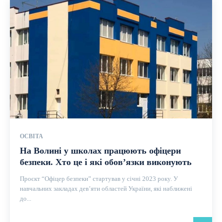
ОСВІТА
На Волині у школах працюють офіцери
безпеки. Хто це і які обов’язки виконують
Проєкт “Офіцер безпеки” стартував у січні 2023 року. У
навчальних закладах дев’яти областей України, які наближені
до...