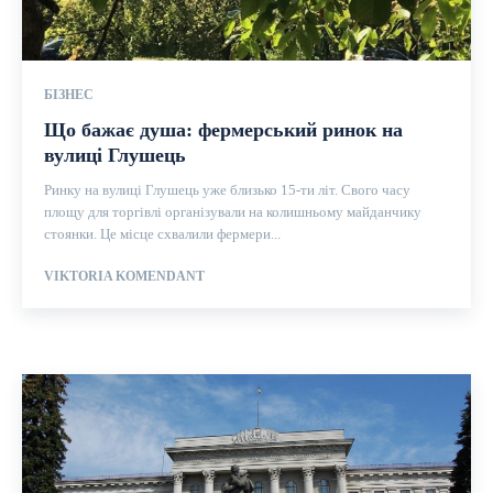
БІЗНЕС
Що бажає душа: фермерський ринок на
вулиці Глушець
Ринку на вулиці Глушець уже близько 15-ти літ. Свого часу
площу для торгівлі організували на колишньому майданчику
стоянки. Це місце схвалили фермери...
VIKTORIA KOMENDANT