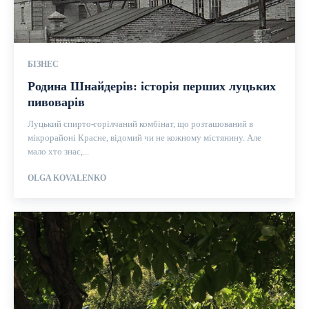
БІЗНЕС
Родина Шнайдерів: історія перших луцьких
пивоварів
Луцький спирто-горілчаний комбінат, що розташований в
мікрорайоні Красне, відомий чи не кожному містянину. Але
мало хто знає,...
OLGA KOVALENKO