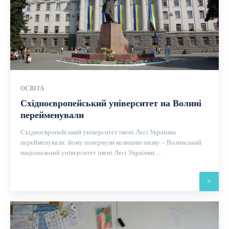
ОСВІТА
Східноєвропейський університет на Волині
перейменували
Східноєвропейський університет імені Лесі Українки
перейменували: йому повернули колишню назву – Волинський
національний університет імені Лесі Українки....
>