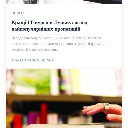
ОСВІТА
Кращі ІТ-курси в Луцьку: огляд
найпопулярніших пропозицій
Передовою галуззю останніх років є ІТ-сфера, яка стала
незамінною частиною життя сучасної людини. Інформаційні
технології є затребуваними...
MARIANNA SEMERENKO