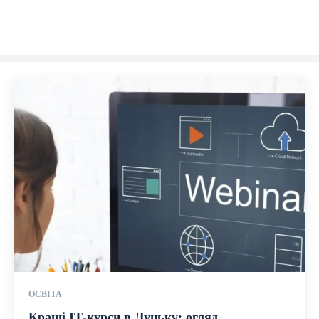
ОСВІТА
Кращі ІТ-курси в Луцьку: огляд