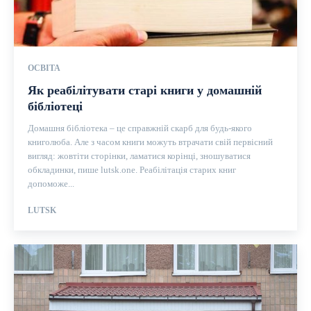
ОСВІТА
Як реабілітувати старі книги у домашній
бібліотеці
Домашня бібліотека – це справжній скарб для будь-якого
книголюба. Але з часом книги можуть втрачати свій первісний
вигляд: жовтіти сторінки, ламатися корінці, зношуватися
обкладинки, пише lutsk.one. Реабілітація старих книг
допоможе...
LUTSK