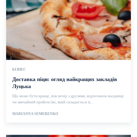
БІЗНЕС
Доставка піци: огляд найкращих закладів
Луцька
Що може бути краще, ніж вечір з друзями, відпочинок наодинці
чи звичайний прийом їжі, який складається зі...
MARIANNA SEMERENKO