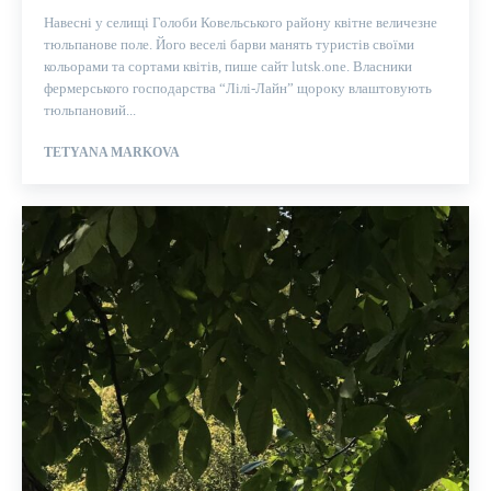
Навесні у селищі Голоби Ковельського району квітне величезне
тюльпанове поле. Його веселі барви манять туристів своїми
кольорами та сортами квітів, пише сайт lutsk.one. Власники
фермерського господарства “Лілі-Лайн” щороку влаштовують
тюльпановий...
TETYANA MARKOVA