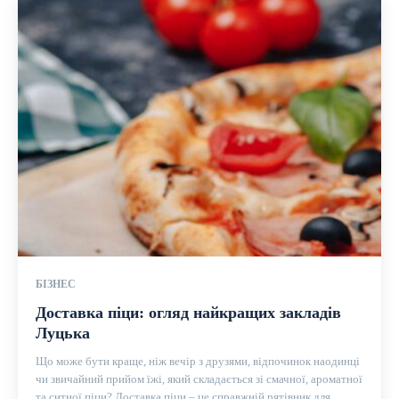
БІЗНЕС
Доставка піци: огляд найкращих закладів
Луцька
Що може бути краще, ніж вечір з друзями, відпочинок наодинці
чи звичайний прийом їжі, який складається зі смачної, ароматної
та ситної піци? Доставка піци – це справжній рятівник для