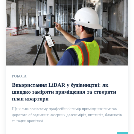
РОБОТА
Використання LiDAR у будівництві: як
швидко заміряти приміщення та створити
план квартири
Ще кілька років тому професійний вимір приміщення вимагав
дорогого обладнання: лазерних далекомірів, штативів, блокнотів
та годин кропіткої...