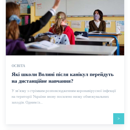
ОСВІТА
Які школи Волині після канікул перейдуть
на дистанційне навчання?
У зв’язку з стрімким розповсюдженням коронавірусної інфекції
на території України знову посилено низку обмежувальних
заходів. Одним із...
>